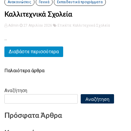
Ανακοινώσεις
Γενικά
Εκπαιδευτικά προγράμματα
Καλλιτεχνικά Σχολεία
Admin
27 Απριλίου 2026
Ετικέτα:
Καλλιτεχνικά Σχολεία
...
Διαβάστε περισσότερα
Παλαιότερα άρθρα
Πλοήγηση
άρθρων
Αναζήτηση
Αναζήτηση
Πρόσφατα Άρθρα