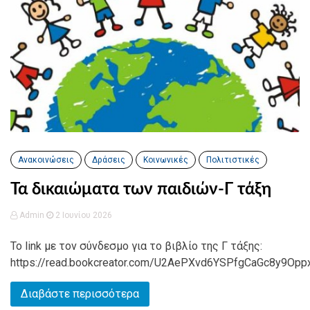
Ανακοινώσεις
Δράσεις
Κοινωνικές
Πολιτιστικές
Τα δικαιώματα των παιδιών-Γ τάξη
Admin
2 Ιουνίου 2026
To link με τον σύνδεσμο για το βιβλίο της Γ τάξης:
https://read.bookcreator.com/U2AePXvd6YSPfgCaGc8y9Op
Διαβάστε περισσότερα